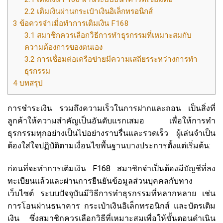
2.2
เติมเงินผ่านกระเป๋าเงินอิเล็กทรอนิกส์
3
ข้อควรจำเมื่อทำการเติมเงิน F168
3.1
สมาชิกควรเลือกวิธีการทำธุรกรรมที่เหมาะสมกับ
ความต้องการของตนเอง
3.2
การเชื่อมต่อเครือข่ายมีความเสถียรระหว่างการทำ
ธุรกรรม
4
บทสรุป
การชำระเงิน รวมถึงความเร็วในการฝากและถอน เป็นสิ่งที่
ลูกค้าให้ความสำคัญเป็นอันดับแรกเสมอ เพื่อให้การทำ
ธุรกรรมทุกอย่างเป็นไปอย่างราบรื่นและรวดเร็ว ผู้เล่นจำเป็น
ต้องใส่ใจปฏิบัติตามเงื่อนไขพื้นฐานบางประการตั้งแต่เริ่มต้น:
ก่อนที่จะทำการเติมเงิน F168 สมาชิกจำเป็นต้องมีบัญชีที่ลง
ทะเบียนแล้วและผ่านการยืนยันข้อมูลส่วนบุคคลกับทาง
เว็บไซต์ ระบบปัจจุบันมีวิธีการทำธุรกรรมที่หลากหลาย เช่น
การโอนผ่านธนาคาร กระเป๋าเงินอิเล็กทรอนิกส์ และบัตรเติม
เงิน ซึ่งสมาชิกควรเลือกวิธีที่เหมาะสมเพื่อให้ขั้นตอนดำเนิน