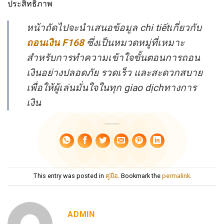
ประสิทธิภาพ
หน้าถัดไปจะนำเสนอข้อมูล chi tiếtเกี่ยวกับ
ถอนเงิน F168
ซึ่งเป็นหมวดหมู่ที่เหมาะ
สำหรับการทำความเข้าใจขั้นตอนการถอน
เงินอย่างปลอดภัย รวดเร็ว และสะดวกสบาย
เพื่อให้ผู้เล่นมั่นใจในทุก giao dịchทางการ
เงิน
This entry was posted in
คู่มือ
. Bookmark the
permalink
.
ADMIN