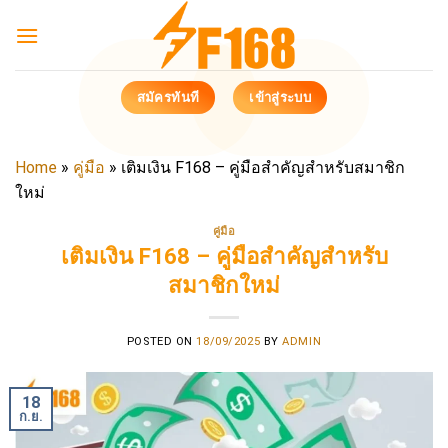
Skip
to
content
สมัครทันที
เข้าสู่ระบบ
Home
»
คู่มือ
»
เติมเงิน F168 – คู่มือสำคัญสำหรับสมาชิก
ใหม่
คู่มือ
เติมเงิน F168 – คู่มือสำคัญสำหรับ
สมาชิกใหม่
POSTED ON
18/09/2025
BY
ADMIN
18
ก.ย.