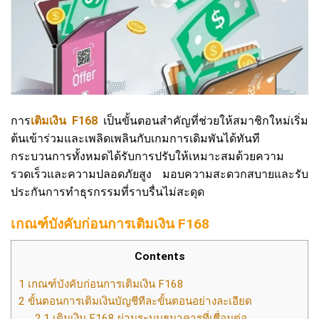
การ
เติมเงิน F168
เป็นขั้นตอนสำคัญที่ช่วยให้สมาชิกใหม่เริ่ม
ต้นเข้าร่วมและเพลิดเพลินกับเกมการเดิมพันได้ทันที
กระบวนการทั้งหมดได้รับการปรับให้เหมาะสมด้วยความ
รวดเร็วและความปลอดภัยสูง มอบความสะดวกสบายและรับ
ประกันการทำธุรกรรมที่ราบรื่นไม่สะดุด
เกณฑ์บังคับก่อนการเติมเงิน F168
Contents
1
เกณฑ์บังคับก่อนการเติมเงิน F168
2
ขั้นตอนการเติมเงินบัญชีทีละขั้นตอนอย่างละเอียด
2.1
เติมเงิน F168 ผ่านระบบธนาคารที่เชื่อมต่อ