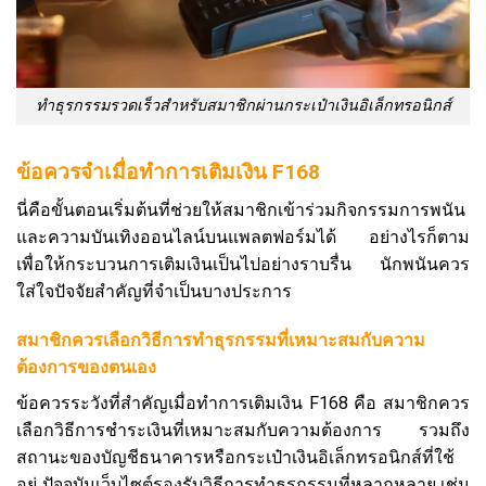
ทำธุรกรรมรวดเร็วสำหรับสมาชิกผ่านกระเป๋าเงินอิเล็กทรอนิกส์
ข้อควรจำเมื่อทำการเติมเงิน F168
นี่คือขั้นตอนเริ่มต้นที่ช่วยให้สมาชิกเข้าร่วมกิจกรรมการพนัน
และความบันเทิงออนไลน์บนแพลตฟอร์มได้ อย่างไรก็ตาม
เพื่อให้กระบวนการเติมเงินเป็นไปอย่างราบรื่น นักพนันควร
ใส่ใจปัจจัยสำคัญที่จำเป็นบางประการ
สมาชิกควรเลือกวิธีการทำธุรกรรมที่เหมาะสมกับความ
ต้องการของตนเอง
ข้อควรระวังที่สำคัญเมื่อทำการเติมเงิน F168 คือ สมาชิกควร
เลือกวิธีการชำระเงินที่เหมาะสมกับความต้องการ รวมถึง
สถานะของบัญชีธนาคารหรือกระเป๋าเงินอิเล็กทรอนิกส์ที่ใช้
อยู่ ปัจจุบันเว็บไซต์รองรับวิธีการทำธุรกรรมที่หลากหลาย เช่น