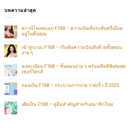
บทความล่าสุด
ดาวน์โหลดแอป F168 – ความบันเทิงระดับพรีเมียม
อยู่ในมือคุณ
เข้าสู่ระบบ F168 – เริ่มต้นความบันเทิงด้วยขั้นตอน
ง่าย ๆ
ลงทะเบียน F168 – ขั้นตอนง่าย ๆ พร้อมสิทธิพิเศษสุด
เซอร์ไพรส์
ถอนเงิน F168 – กระบวนการง่าย รวดเร็ว ปี 2025
เติมเงิน F168 – คู่มือสำคัญสำหรับสมาชิกใหม่